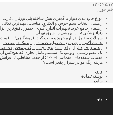
۱۴۰۵/۰۵/۱۷
خبر فوری
انواع قاب بندی دیوار با گچبری پیش ساخته پلی یورتان دکارت
راهنمای انتخاب سیم جوش و الکترود مناسب؛ مهم‌ترین نکاتی که ق
راهنمای جامع خرید تجهیزات اندازه گیری؛ چطور دقیق‌ترین ابزاره
دندانپزشکی تحت بیهوشی در شرق تهران
سوالات متداول درباره خرید و نصب گیت فروشگاهی؛ از قیمت
اهمیت آگهی برای تبلیغ محصول، خدمات و برندینگ در صنعت
راهنمای خرید لیبل برای بسته‌بندی، چاپ بارکد و محصولات صن
یک عضو رسمی اوبونتو، یک سیستم‌عامل تجاری که هیچ‌کس آن 
خدمات شبکه‌های اجتماعی 7Panel؛ از جذب مخاطب تا افزایش درآمد
هزینه رنگ مو در شیراز چقدر است؟
ورود
نوشته تصادفی
سایدبار
منو