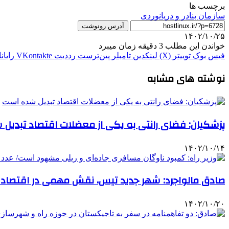
برچسب ها
سازمان بنادر و دریانوردی
آدرس رونوشت
۱۴۰۲/۱۰/۲۵
خواندن این مطلب 3 دقیقه زمان میبرد
فیس بوک
توییتر (X)
لینکدین
‫تامبلر
‫پین‌ترست
‫رددیت
‫VKontakte
رایان
نوشته های مشابه
پزشکیان: فضای رانتی به یکی از معضلات اقتصاد تبدیل
۱۴۰۲/۱۰/۱۴
صادق مالواجرد: شهر جدید تیس، نقش مهمی در اقتصاد 
۱۴۰۲/۱۰/۲۰