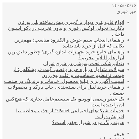
۱۴۰۵/۰۵/۱۶
خبر فوری
انواع قاب بندی دیوار با گچبری پیش ساخته پلی یورتان
دکارت؛ تحولی لوکس، فوری و بدون تخریب در دکوراسیون
داخلی
راهنمای انتخاب سیم جوش و الکترود مناسب؛ مهم‌ترین
نکاتی که قبل از خرید باید بدانید
راهنمای جامع خرید تجهیزات اندازه گیری؛ چطور دقیق‌ترین
ابزارها را آنلاین بخریم؟
دندانپزشکی تحت بیهوشی در شرق تهران
سوالات متداول درباره خرید و نصب گیت فروشگاهی؛ از
قیمت تا تنظیم حساسیت و علت بوق زدن
اهمیت آگهی برای تبلیغ محصول، خدمات و برندینگ در صنعت
راهنمای خرید لیبل برای بسته‌بندی، چاپ بارکد و محصولات
صنعتی
یک عضو رسمی اوبونتو، یک سیستم‌عامل تجاری که هیچ‌کس
آن را ندیده است
خدمات شبکه‌های اجتماعی 7Panel؛ از جذب مخاطب تا
افزایش درآمد
هزینه رنگ مو در شیراز چقدر است؟
ورود