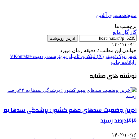
منبع:همشهری آنلاین
برچسب ها
گاز
گاز مايع
آدرس رونوشت
۱۴۰۲/۱۰/۲۰
خواندن این مطلب 2 دقیقه زمان میبرد
فیس بوک
توییتر (X)
لینکدین
‫تامبلر
‫پین‌ترست
‫رددیت
‫VKontakte
رایانامه
چاپ
نوشته های مشابه
آخرین وضعیت سدهای مهم کشور ؛ پرشدگی سدها به
۴۴درصد رسید
۱۴۰۲/۱۰/۱۶