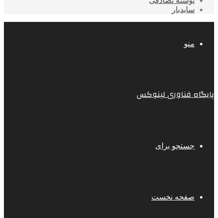
نوشته تصادفی
سایدبار
منو
پایگاه فناوری لینوکس
جستجو برای
صفحه نخست