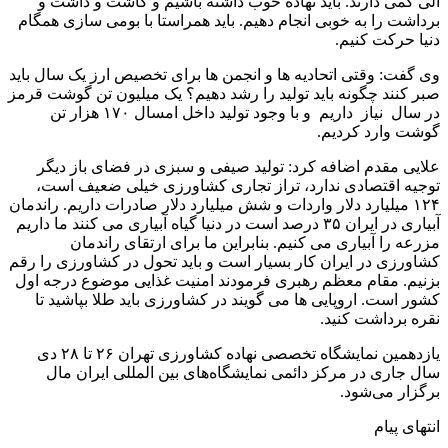
آلی کمی دارند. باید نهاده خوب داشته باشیم و کاشت و داشت و
برداشت را به خوبی انجام دهیم. باید همراستا با بومی سازی همگام
دنیا حرکت کنیم.
وی گفت: وقتی اتحادیه ها و انجمن ها برای تخصیص ارز یک سال باید
صبر کنند چگونه باید تولید را رشد دهیم؟ یک میلیون تن گوشت قرمز
در سال نیاز داریم و با وجود تولید داخل امسال ۱۷۰ هزار تن
گوشت وارد کردیم.
علایی مقدم اضافه کرد: تولید صیفی و سبزی در فضای باز دیگر
توجیه اقتصادی ندارد، تراز تجاری کشاورزی خیلی ضعیف است،
۱۲۴ میلیارد دلار واردات و شش میلیارد دلار صادرات داریم. راندمان
آبیاری در ایران ۳۵ درصد است در دنیا گیاه آبیاری می کنند ما داریم
مزرعه را آبیاری می کنیم. بنابراین ما برای ارتقای راندمان
کشاورزی در ایران کار بسیار است و باید تحول در کشاورزی را رقم
بزنیم. مقام معظم رهبری فرمودند امنیت غذایی موضوع درجه اول
کشور است. اروپایی ها می گویند در کشاورزی باید طلا بپاشید تا
نقره برداشت کنید.
یازدهمین نمایشگاه تخصصی نهاده کشاورزی تهران ۲۶ تا ۲۸ دی
سال جاری در مرکز دائمی نمایشگاه‌های بین المللی ایران مال
برگزار می‌شود.
انتهای پیام