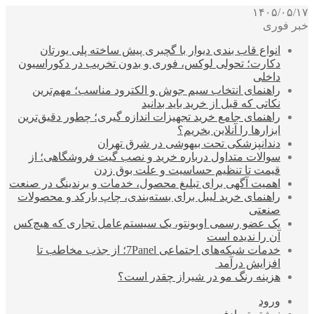
۱۴۰۵/۰۵/۱۷
خبر فوری
انواع قاب بندی دیوار با گچبری پیش ساخته پلی یورتان
دکارت؛ تحولی لوکس، فوری و بدون تخریب در دکوراسیون
داخلی
راهنمای انتخاب سیم جوش و الکترود مناسب؛ مهم‌ترین
نکاتی که قبل از خرید باید بدانید
راهنمای جامع خرید تجهیزات اندازه گیری؛ چطور دقیق‌ترین
ابزارها را آنلاین بخریم؟
دندانپزشکی تحت بیهوشی در شرق تهران
سوالات متداول درباره خرید و نصب گیت فروشگاهی؛ از
قیمت تا تنظیم حساسیت و علت بوق زدن
اهمیت آگهی برای تبلیغ محصول، خدمات و برندینگ در صنعت
راهنمای خرید لیبل برای بسته‌بندی، چاپ بارکد و محصولات
صنعتی
یک عضو رسمی اوبونتو، یک سیستم‌عامل تجاری که هیچ‌کس
آن را ندیده است
خدمات شبکه‌های اجتماعی 7Panel؛ از جذب مخاطب تا
افزایش درآمد
هزینه رنگ مو در شیراز چقدر است؟
ورود