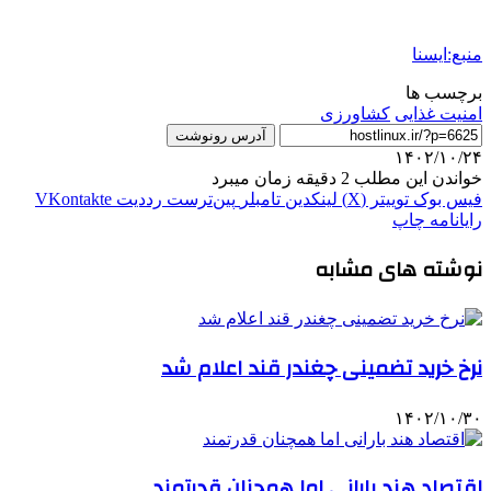
منبع:ایسنا
برچسب ها
امنیت غذایی
کشاورزی
آدرس رونوشت
۱۴۰۲/۱۰/۲۴
خواندن این مطلب 2 دقیقه زمان میبرد
فیس بوک
توییتر (X)
لینکدین
‫تامبلر
‫پین‌ترست
‫رددیت
‫VKontakte
رایانامه
چاپ
نوشته های مشابه
نرخ خرید تضمینی چغندر قند اعلام شد
۱۴۰۲/۱۰/۳۰
اقتصاد هند بارانی اما همچنان قدرتمند