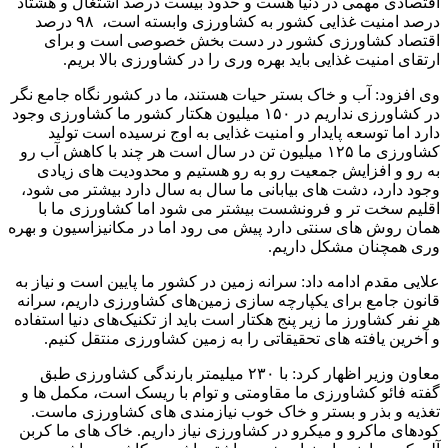
اقتصادی مهمی در دنیا هست و حدود بیست درصد اشتغال و هشتاد
درصد امنیت غذایی کشور به کشاورزی وابسته است، ۹۸ درصد
اقتصاد کشاورزی کشور در دست بخش خصوصی است و برای
ارتقای امنیت غذایی باید بهره وری را در کشاورزی بالا بریم.
وی افزود: آب و خاک بستر حیات هستند، ما در کشور نگاه جامع نگر
در کشاورزی نداریم در ۱۵۰ میلیون هکتار کشور ما کشاورزی وجود
دارد اما توسعه پایدار و امنیت غذایی به اوج نرسیده است تولید
کشاورزی ما ۱۲۵ میلیون تن در سال است هر چند با کاهش آب رو
به رو و افزایش جمعیت رو به رو هستیم و محدودیت های زیادی
وجود دارد، دشت های بیابانی ما سال به سال دارد بیشتر می شود،
اقلیم سخت تر و فرونشست بیشتر می شود اما کشاورزی ما با
همان روش های سنتی دارد پیش می رود اما در مکانیزاسیون و بهره
وری همچنان مشکل داریم.
علایی مقدم ادامه داد: سرانه زمین در کشور ما پایین است و نیاز به
قانون جامع برای یکپارچه سازی زمین‌های کشاورزی داریم، سرانه
هر نفر کشاورز ما زیر پنج هکتار است باید از تکنیک‌های دنیا استفاده
و آخرین یافته های تحقیقاتی را به زمین کشاورزی منتقل کنیم.
معاون وزیر اظهار کرد: با ۲۳۰ میلیمتر بارندگی کشاورزی طبق
گفته فائو کشاورزی ما مقاومتی و توام با ریسک است، مکمل ها و
تغذیه و بذر و بستر و خاک خوب نیازمندی های کشاورزی ماست.
کودهای ماکرو و میکرو در کشاورزی نیاز داریم. خاک های ما کربن