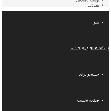
نوشته تصادفی
سایدبار
منو
پایگاه فناوری لینوکس
جستجو برای
صفحه نخست